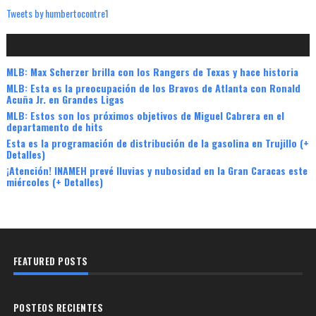
Tweets by humbertocontre1
MLB: Max Scherzer brilla con los Rangers de Texas y hace historia
MLB: Esta es la preocupación de los Bravos de Atlanta con Ronald
Acuña Jr. en Grandes Ligas
MLB: Estos son los próximos objetivos de Miguel Cabrera en el
departamento de hits
Esta es la programación de distribución de la gasolina en Trujillo (+
Detalles)
¡Atención! INAMEH prevé lluvias y nubosidad en la Gran Caracas este
miércoles (+ Detalles)
FEATURED POSTS
POSTEOS RECIENTES